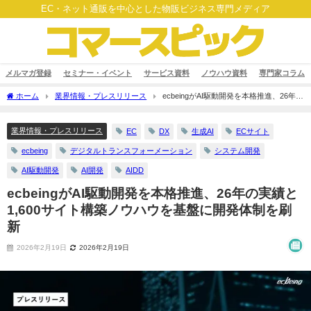
EC・ネット通販を中心とした物販ビジネス専門メディア
メルマガ登録
セミナー・イベント
サービス資料
ノウハウ資料
専門家コラム
ホーム
業界情報・プレスリリース
ecbeingがAI駆動開発を本格推進、26年の
実績と1,600サイト構築ノウハウを基盤に開発体制を刷新
業界情報・プレスリリース
EC
DX
生成AI
ECサイト
ecbeing
デジタルトランスフォーメーション
システム開発
AI駆動開発
AI開発
AIDD
ecbeingがAI駆動開発を本格推進、26年の実績と
1,600サイト構築ノウハウを基盤に開発体制を刷
新
2026年2月19日
2026年2月19日