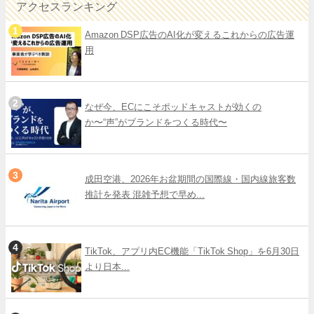
アクセスランキング
Amazon DSP広告のAI化が変えるこれからの広告運
用
なぜ今、ECにこそポッドキャストが効くの
か〜“声”がブランドをつくる時代〜
成田空港、2026年お盆期間の国際線・国内線旅客数
推計を発表 混雑予想で早め...
TikTok、アプリ内EC機能「TikTok Shop」を6月30日
より日本...