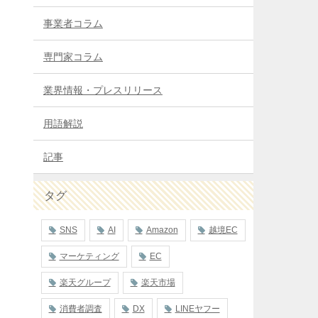
事業者コラム
専門家コラム
業界情報・プレスリリース
用語解説
記事
タグ
SNS
AI
Amazon
越境EC
マーケティング
EC
楽天グループ
楽天市場
消費者調査
DX
LINEヤフー