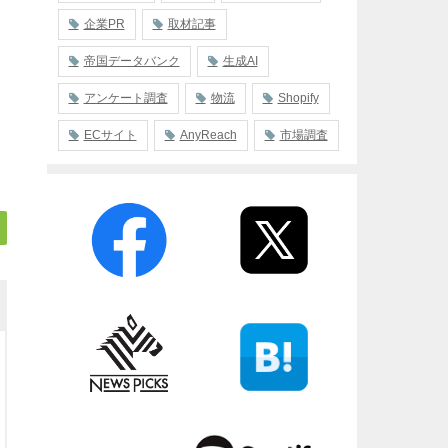
企業PR
取材記事
帝国データバンク
生成AI
アンケート調査
物流
Shopify
ECサイト
AnyReach
市場調査