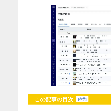
この記事の目次
[
表示
]