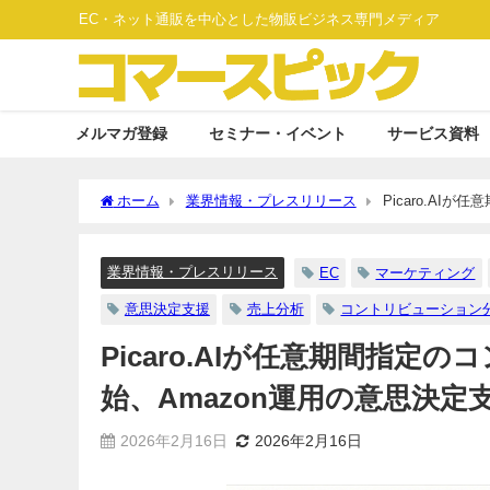
EC・ネット通販を中心とした物販ビジネス専門メディア
メルマガ登録
セミナー・イベント
サービス資料
ホーム
業界情報・プレスリリース
Picaro.A
援を強化
業界情報・プレスリリース
EC
マーケティング
意思決定支援
売上分析
コントリビューション
Picaro.AIが任意期間指
始、Amazon運用の意思決定
2026年2月16日
2026年2月16日