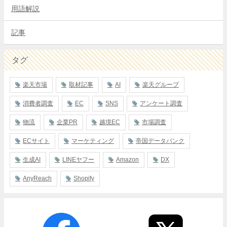
用語解説
記事
タグ
楽天市場
取材記事
AI
楽天グループ
消費者調査
EC
SNS
アンケート調査
物流
企業PR
越境EC
市場調査
ECサイト
マーケティング
帝国データバンク
生成AI
LINEヤフー
Amazon
DX
AnyReach
Shopify