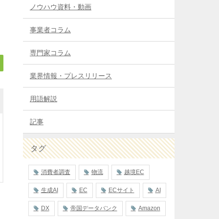
ノウハウ資料・動画
事業者コラム
専門家コラム
業界情報・プレスリリース
用語解説
記事
タグ
消費者調査
物流
越境EC
生成AI
EC
ECサイト
AI
DX
帝国データバンク
Amazon