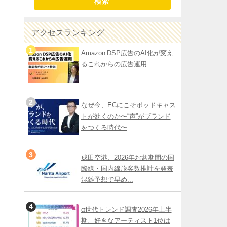
検索
アクセスランキング
Amazon DSP広告のAI化が変え
るこれからの広告運用
なぜ今、ECにこそポッドキャス
トが効くのか〜“声”がブランド
をつくる時代〜
成田空港、2026年お盆期間の国
際線・国内線旅客数推計を発表
混雑予想で早め...
α世代トレンド調査2026年上半
期、好きなアーティスト1位は