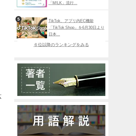
「M!LK」流行...
TikTok、アプリ内EC機能
「TikTok Shop」を6月30日より
日本...
６位以降のランキングをみる
広