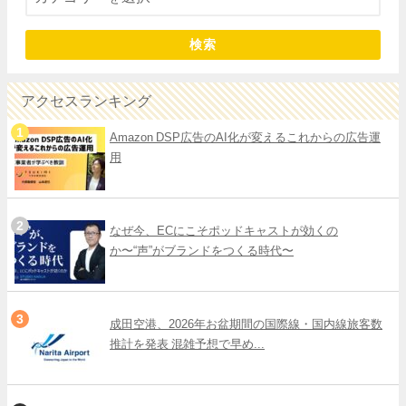
検索
アクセスランキング
Amazon DSP広告のAI化が変えるこれからの広告運
用
なぜ今、ECにこそポッドキャストが効くの
か〜“声”がブランドをつくる時代〜
成田空港、2026年お盆期間の国際線・国内線旅客数
推計を発表 混雑予想で早め...