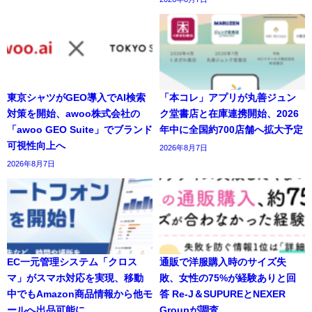
東京シャツがGEO導入でAI検索
「本コレ」アプリが丸善ジュン
対策を開始、awoo株式会社の
ク堂書店と在庫連携開始、2026
「awoo GEO Suite」でブランド
年中に全国約700店舗へ拡大予定
可視性向上へ
2026年8月7日
2026年8月7日
EC一元管理システム「クロス
通販で洋服購入時のサイズ失
マ」がスマホ対応を実現、移動
敗、女性の75%が経験ありと回
中でもAmazon商品情報から他モ
答 Re-J＆SUPUREとNEXER
ールへ出品可能に
Groupが調査