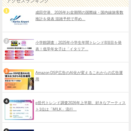
アクセスランキング
成田空港、2026年お盆期間の国際線・国内線旅客数
推計を発表 混雑予想で早め...
小学館調査：2025年小学生年間トレンド8項目を発
表！低学年女子は「イタリア...
Amazon DSP広告のAI化が変えるこれからの広告運
用
α世代トレンド調査2026年上半期、好きなアーティス
ト1位は「M!LK」流行...