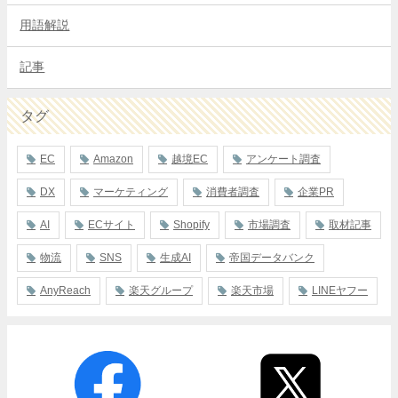
用語解説
記事
タグ
EC
Amazon
越境EC
アンケート調査
DX
マーケティング
消費者調査
企業PR
AI
ECサイト
Shopify
市場調査
取材記事
物流
SNS
生成AI
帝国データバンク
AnyReach
楽天グループ
楽天市場
LINEヤフー