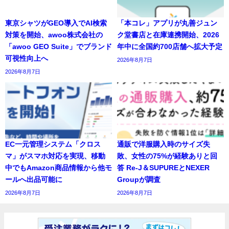
東京シャツがGEO導入でAI検索
「本コレ」アプリが丸善ジュン
対策を開始、awoo株式会社の
ク堂書店と在庫連携開始、2026
「awoo GEO Suite」でブランド
年中に全国約700店舗へ拡大予定
可視性向上へ
2026年8月7日
2026年8月7日
EC一元管理システム「クロス
通販で洋服購入時のサイズ失
マ」がスマホ対応を実現、移動
敗、女性の75%が経験ありと回
中でもAmazon商品情報から他モ
答 Re-J＆SUPUREとNEXER
ールへ出品可能に
Groupが調査
2026年8月7日
2026年8月7日