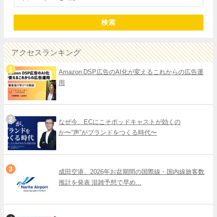
検索
アクセスランキング
Amazon DSP広告のAI化が変えるこれからの広告運
用
なぜ今、ECにこそポッドキャストが効くの
か〜“声”がブランドをつくる時代〜
成田空港、2026年お盆期間の国際線・国内線旅客数
推計を発表 混雑予想で早め...