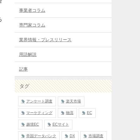
合
事業者コラム
る
専門家コラム
業界情報・プレスリリース
用語解説
記事
タグ
アンケート調査
楽天市場
マーケティング
物流
EC
越境EC
ECサイト
帝国データバンク
DX
市場調査