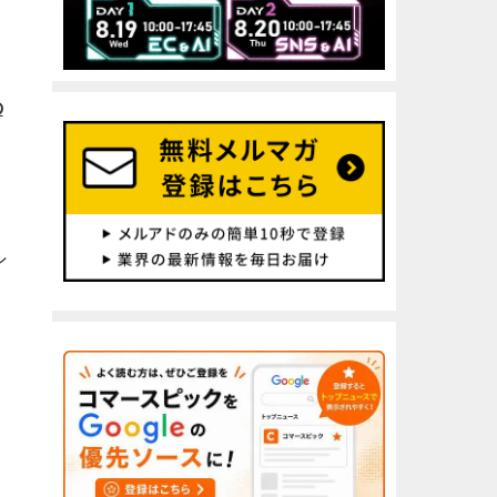
の
。
ン