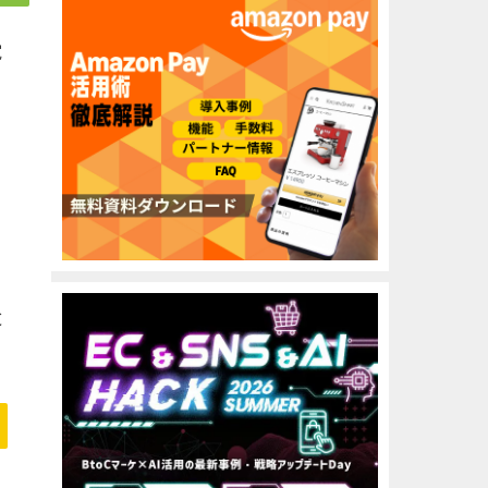
電
と
と