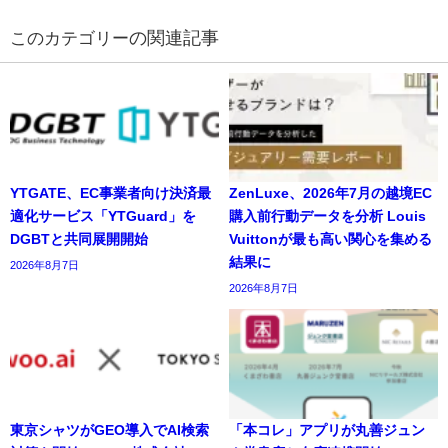
の関連記事
YTGATE、EC事業者向け決済最
ZenLuxe、2026年7月の越境EC
適化サービス「YTGuard」を
購入前行動データを分析 Louis
DGBTと共同展開開始
Vuittonが最も高い関心を集める
結果に
2026年8月7日
2026年8月7日
東京シャツがGEO導入でAI検索
「本コレ」アプリが丸善ジュン