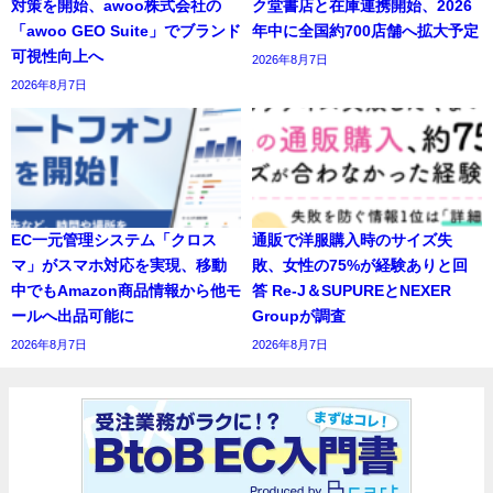
対策を開始、awoo株式会社の
ク堂書店と在庫連携開始、2026
「awoo GEO Suite」でブランド
年中に全国約700店舗へ拡大予定
可視性向上へ
2026年8月7日
2026年8月7日
EC一元管理システム「クロス
通販で洋服購入時のサイズ失
マ」がスマホ対応を実現、移動
敗、女性の75%が経験ありと回
中でもAmazon商品情報から他モ
答 Re-J＆SUPUREとNEXER
ールへ出品可能に
Groupが調査
2026年8月7日
2026年8月7日