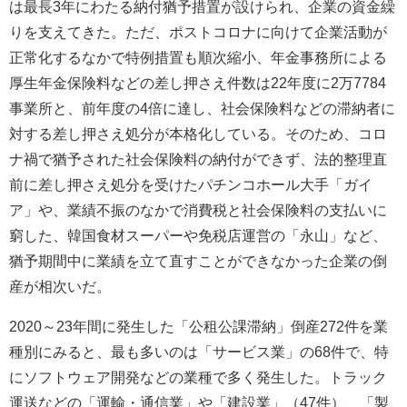
は最長3年にわたる納付猶予措置が設けられ、企業の資金繰
りを支えてきた。ただ、ポストコロナに向けて企業活動が
正常化するなかで特例措置も順次縮小、年金事務所による
厚生年金保険料などの差し押さえ件数は22年度に2万7784
事業所と、前年度の4倍に達し、社会保険料などの滞納者に
対する差し押さえ処分が本格化している。そのため、コロ
ナ禍で猶予された社会保険料の納付ができず、法的整理直
前に差し押さえ処分を受けたパチンコホール大手「ガイ
ア」や、業績不振のなかで消費税と社会保険料の支払いに
窮した、韓国食材スーパーや免税店運営の「永山」など、
猶予期間中に業績を立て直すことができなかった企業の倒
産が相次いだ。
2020～23年間に発生した「公租公課滞納」倒産272件を業
種別にみると、最も多いのは「サービス業」の68件で、特
にソフトウェア開発などの業種で多く発生した。トラック
運送などの「運輸・通信業」や「建設業」（47件）、「製