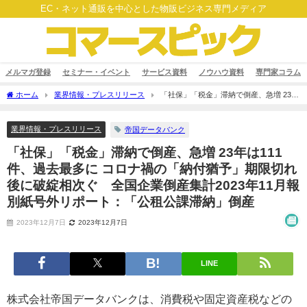
EC・ネット通販を中心とした物販ビジネス専門メディア
メルマガ登録
セミナー・イベント
サービス資料
ノウハウ資料
専門家コラム
ホーム
業界情報・プレスリリース
「社保」「税金」滞納で倒産、急増 23年
は111件、過去最多に コロナ禍の「納付猶予」期限切れ後に破綻相次ぐ 全国企業倒産
集計2023年11月報 別紙号外リポート：「公租公課滞納」倒産
業界情報・プレスリリース
帝国データバンク
「社保」「税金」滞納で倒産、急増 23年は111
件、過去最多に コロナ禍の「納付猶予」期限切れ
後に破綻相次ぐ 全国企業倒産集計2023年11月報
別紙号外リポート：「公租公課滞納」倒産
2023年12月7日
2023年12月7日
LINE
株式会社帝国データバンクは、消費税や固定資産税などの