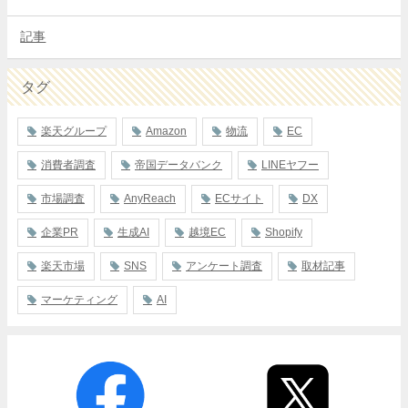
記事
タグ
楽天グループ
Amazon
物流
EC
消費者調査
帝国データバンク
LINEヤフー
市場調査
AnyReach
ECサイト
DX
企業PR
生成AI
越境EC
Shopify
楽天市場
SNS
アンケート調査
取材記事
マーケティング
AI