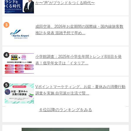
か〜“声”がブランドをつくる時代〜
成田空港、2026年お盆期間の国際線・国内線旅客数
推計を発表 混雑予想で早め...
小学館調査：2025年小学生年間トレンド8項目を発
表！低学年女子は「イタリア...
Vポイントマーケティング、お盆・夏休みの消費行動
調査を実施 自宅派が主流で賢...
６位以降のランキングをみる