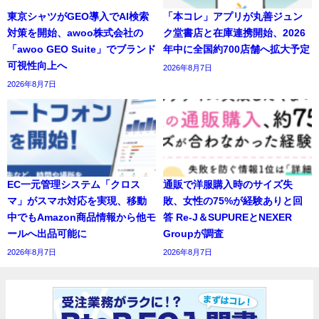
東京シャツがGEO導入でAI検索
「本コレ」アプリが丸善ジュン
対策を開始、awoo株式会社の
ク堂書店と在庫連携開始、2026
「awoo GEO Suite」でブランド
年中に全国約700店舗へ拡大予定
可視性向上へ
2026年8月7日
2026年8月7日
EC一元管理システム「クロス
通販で洋服購入時のサイズ失
マ」がスマホ対応を実現、移動
敗、女性の75%が経験ありと回
中でもAmazon商品情報から他モ
答 Re-J＆SUPUREとNEXER
ールへ出品可能に
Groupが調査
2026年8月7日
2026年8月7日