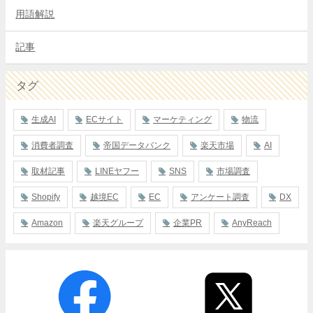
用語解説
記事
タグ
生成AI
ECサイト
マーケティング
物流
消費者調査
帝国データバンク
楽天市場
AI
取材記事
LINEヤフー
SNS
市場調査
Shopify
越境EC
EC
アンケート調査
DX
Amazon
楽天グループ
企業PR
AnyReach