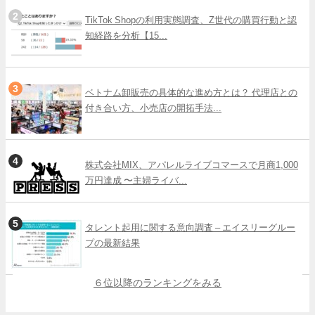
TikTok Shopの利用実態調査、Z世代の購買行動と認
知経路を分析【15...
ベトナム卸販売の具体的な進め方とは？ 代理店との
付き合い方、小売店の開拓手法...
株式会社MIX、アパレルライブコマースで月商1,000
万円達成 〜主婦ライバ...
タレント起用に関する意向調査 – エイスリーグルー
プの最新結果
６位以降のランキングをみる