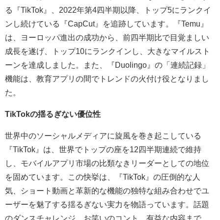
る『TikTok』、2022年第4四半期以降、トップ5にランクイ
ンし続けている『CapCut』を追跡しています。『Temu』
は、ヨーロッパ進出の成功から、前四半期比で目覚ましい
成長を遂げ、トップ10にランクインし、大きなマイルスト
ーンを達成しました。また、『Duolingo』の「連続記録」
機能は、教育アプリの間でトレンドの火付け役となりまし
た。
TikTokの揺るぎない優位性
世界中のソーシャルメディアに旋風を巻き起こしている
『TikTok』は、世界でトップの座を12四半期連続で維持
し、モバイルアプリ市場の比類なきリーダーとしての地位
を固めています。この快挙は、『TikTok』の圧倒的な人
気、ショート動画と革新的な機能の独特な組み合わせでユ
ーザーを魅了する揺るぎない実力を物語っています。話題
のダンスチャレンジ、お笑いのコント、有益な内容まで、