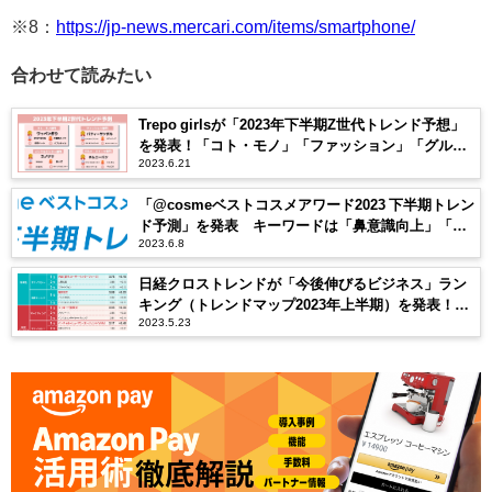
※8：
https://jp-news.mercari.com/items/smartphone/
合わせて読みたい
Trepo girlsが「2023年下半期Z世代トレンド予想」
を発表！「コト・モノ」「ファッション」「グル
2023.6.21
メ・スイーツ」「インフルエンサー」の4部門
「@cosmeベストコスメアワード2023 下半期トレン
ド予測」を発表 キーワードは「鼻意識向上」「＃
2023.6.8
無加工主義」「スパウトパウチ」「スキンケア欲再
燃」「イマ―シブ消費」
日経クロストレンドが「今後伸びるビジネス」ラン
キング（トレンドマップ2023年上半期）を発表！
2023.5.23
CX（顧客体験）や生成AIなどがランクイン