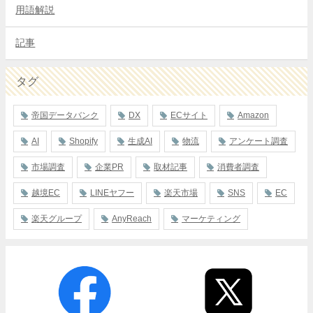
用語解説
記事
タグ
帝国データバンク
DX
ECサイト
Amazon
AI
Shopify
生成AI
物流
アンケート調査
市場調査
企業PR
取材記事
消費者調査
越境EC
LINEヤフー
楽天市場
SNS
EC
楽天グループ
AnyReach
マーケティング