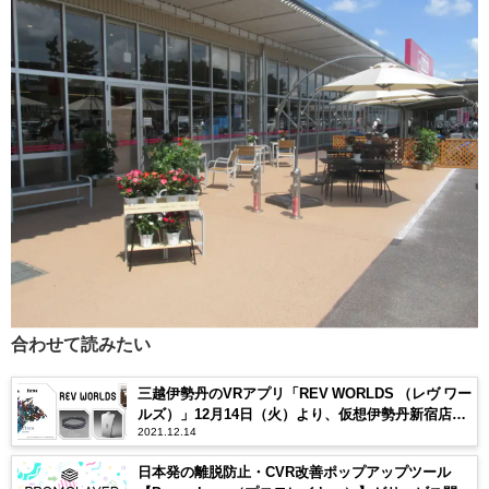
合わせて読みたい
三越伊勢丹のVRアプリ「REV WORLDS （レヴ ワー
ルズ）」12月14日（火）より、仮想伊勢丹新宿店に
2021.12.14
「ファイナルファンタジーXIV×伊勢丹 スペシャルコ
レクション」ポップアップショップが登場
日本発の離脱防止・CVR改善ポップアップツール