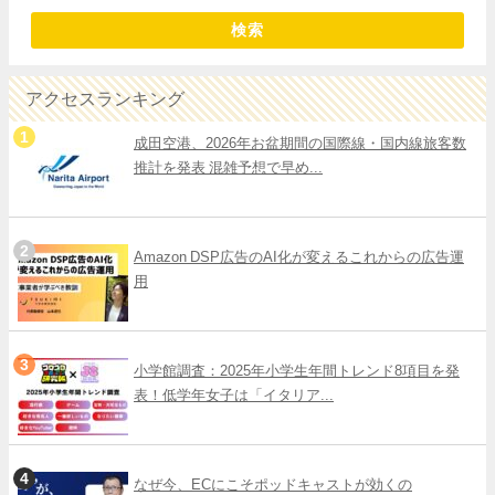
検索
アクセスランキング
成田空港、2026年お盆期間の国際線・国内線旅客数
推計を発表 混雑予想で早め...
Amazon DSP広告のAI化が変えるこれからの広告運
用
小学館調査：2025年小学生年間トレンド8項目を発
表！低学年女子は「イタリア...
なぜ今、ECにこそポッドキャストが効くの