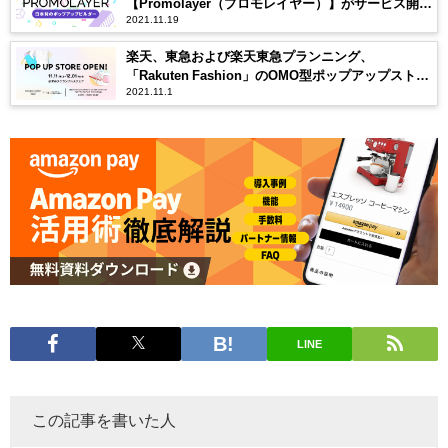
【Promolayer（プロモレイヤー）】がサービス開
2021.11.19
始。
楽天、東急および楽天東急プランニング、
「Rakuten Fashion」のOMO型ポップアップストア
2021.11.1
を渋谷スクランブルスクエア5階に期間限定オープン
LINE
この記事を書いた人