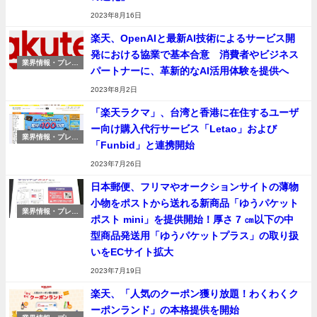
2023年8月16日
楽天、OpenAIと最新AI技術によるサービス開
発における協業で基本合意 消費者やビジネス
業界情報・プレス
パートナーに、革新的なAI活用体験を提供へ
リリース
2023年8月2日
「楽天ラクマ」、台湾と香港に在住するユーザ
ー向け購入代行サービス「Letao」および
業界情報・プレス
「Funbid」と連携開始
リリース
2023年7月26日
日本郵便、フリマやオークションサイトの薄物
小物をポストから送れる新商品「ゆうパケット
業界情報・プレス
ポスト mini」を提供開始！厚さ 7 ㎝以下の中
リリース
型商品発送用「ゆうパケットプラス」の取り扱
いをECサイト拡大
2023年7月19日
楽天、「人気のクーポン獲り放題！わくわくク
ーポンランド」の本格提供を開始