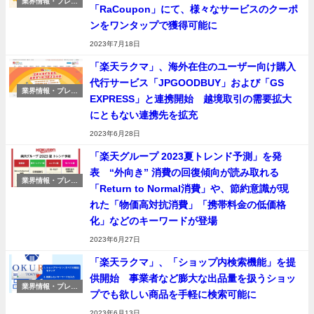
業界情報・プレス
「RaCoupon」にて、様々なサービスのクーポ
リリース
ンをワンタップで獲得可能に
2023年7月18日
「楽天ラクマ」、海外在住のユーザー向け購入
代行サービス「JPGOODBUY」および「GS
業界情報・プレス
EXPRESS」と連携開始 越境取引の需要拡大
リリース
にともない連携先を拡充
2023年6月28日
「楽天グループ 2023夏トレンド予測」を発
表 “外向き” 消費の回復傾向が読み取れる
業界情報・プレス
「Return to Normal消費」や、節約意識が現
リリース
れた「物価高対抗消費」「携帯料金の低価格
化」などのキーワードが登場
2023年6月27日
「楽天ラクマ」、「ショップ内検索機能」を提
供開始 事業者など膨大な出品量を扱うショッ
業界情報・プレス
プでも欲しい商品を手軽に検索可能に
リリース
2023年6月13日