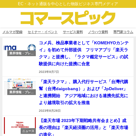
EC・ネット通販を中心とした物販ビジネス専門メディア
メルマガ登録
セミナー・イベント
サービス資料
ノウハウ資料
専門家コラム
コメ兵、検品事業者として「KOMEHYOカンテ
イ」を初めて外部提供 フリマアプリ「楽天ラ
業界情報・プレス
クマ」と提携し、「ラクマ鑑定サービス」の試
リリース
験提供に向けた提携に合意
2023年9月7日
「楽天ラクマ」、購入代行サービス「台灣代購
幫（台湾daigobang）」および「JpDeliver」
業界情報・プレス
と連携開始 アジア地域における連携先拡充に
リリース
より越境取引の拡大を推進
2023年8月28日
【楽天市場 2023年下期戦略共有会まとめ】成
長の理由は「楽天経済圏の活用」と「楽天市場
ニュース
の進化」