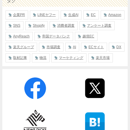
タグ
企業PR
LINEヤフー
生成AI
EC
Amazon
SNS
Shopify
消費者調査
アンケート調査
AnyReach
帝国データバンク
越境EC
楽天グループ
市場調査
AI
ECサイト
DX
取材記事
物流
マーケティング
楽天市場