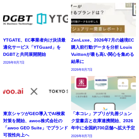
YTGATE、EC事業者向け決済最
ZenLuxe、2026年7月の越境EC
適化サービス「YTGuard」を
購入前行動データを分析 Louis
DGBTと共同展開開始
Vuittonが最も高い関心を集める
結果に
2026年8月7日
2026年8月7日
東京シャツがGEO導入でAI検索
「本コレ」アプリが丸善ジュン
対策を開始、awoo株式会社の
ク堂書店と在庫連携開始、2026
「awoo GEO Suite」でブランド
年中に全国約700店舗へ拡大予定
可視性向上へ
2026年8月7日