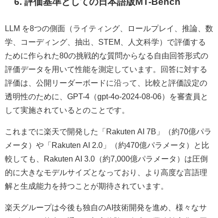
6. 評価基準としての日本語版MT-Bench
LLM を8つの側面（ライティング、ロールプレイ、推論、数
学、コーディング、抽出、STEM、人文科学）で評価する
ために作られた80の挑戦的な質問からなる自由回答形式の
評価データを用いて性能を測定しています。回答に対する
評価は、公開リーダーボードに沿って、比較と評価設定の
透明性のために、GPT-4（gpt-4o-2024-08-06）を審査員と
して実施されているとのことです。
これまでに楽天で開発した「Rakuten AI 7B」（約70億パラ
メータ）や「Rakuten AI 2.0」（約470億パラメータ）と比
較しても、Rakuten AI 3.0（約7,000億パラメータ）は圧倒
的に大きなモデルサイズとなっており、より高度な言語理
解と生成能力を持つことが期待されています。
楽天グループは今後も独自のAI技術開発を進め、様々なサ