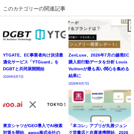
の関連記事
YTGATE、EC事業者向け決済最
ZenLuxe、2026年7月の越境EC
適化サービス「YTGuard」を
購入前行動データを分析 Louis
DGBTと共同展開開始
Vuittonが最も高い関心を集める
結果に
2026年8月7日
2026年8月7日
東京シャツがGEO導入でAI検索
「本コレ」アプリが丸善ジュン
対策を開始、awoo株式会社の
ク堂書店と在庫連携開始、2026