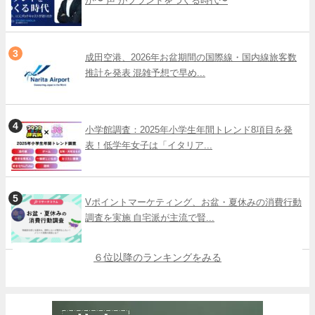
か〜“声”がブランドをつくる時代〜
成田空港、2026年お盆期間の国際線・国内線旅客数
推計を発表 混雑予想で早め...
小学館調査：2025年小学生年間トレンド8項目を発
表！低学年女子は「イタリア...
Vポイントマーケティング、お盆・夏休みの消費行動
調査を実施 自宅派が主流で賢...
６位以降のランキングをみる