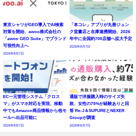
東京シャツがGEO導入でAI検索
「本コレ」アプリが丸善ジュン
対策を開始、awoo株式会社の
ク堂書店と在庫連携開始、2026
「awoo GEO Suite」でブランド
年中に全国約700店舗へ拡大予定
可視性向上へ
2026年8月7日
2026年8月7日
EC一元管理システム「クロス
通販で洋服購入時のサイズ失
マ」がスマホ対応を実現、移動
敗、女性の75%が経験ありと回
中でもAmazon商品情報から他モ
答 Re-J＆SUPUREとNEXER
ールへ出品可能に
Groupが調査
2026年8月7日
2026年8月7日