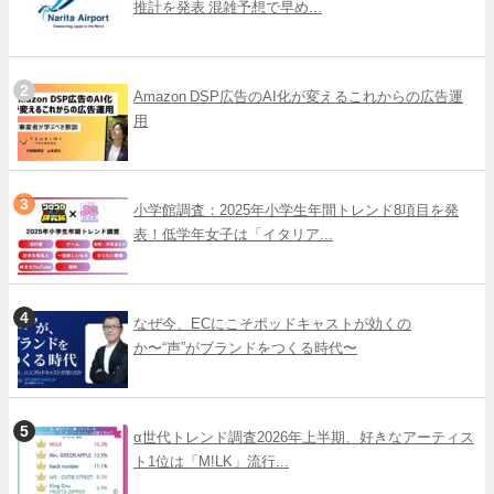
推計を発表 混雑予想で早め...
Amazon DSP広告のAI化が変えるこれからの広告運
用
小学館調査：2025年小学生年間トレンド8項目を発
表！低学年女子は「イタリア...
なぜ今、ECにこそポッドキャストが効くの
か〜“声”がブランドをつくる時代〜
α世代トレンド調査2026年上半期、好きなアーティス
ト1位は「M!LK」流行...