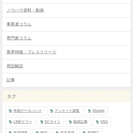
ノウハウ資料・動画
事業者コラム
専門家コラム
業界情報・プレスリリース
用語解説
記事
タグ
帝国データバンク
アンケート調査
Shopify
LINEヤフー
ECサイト
取材記事
SNS
市場調査
物流
楽天市場
越境EC