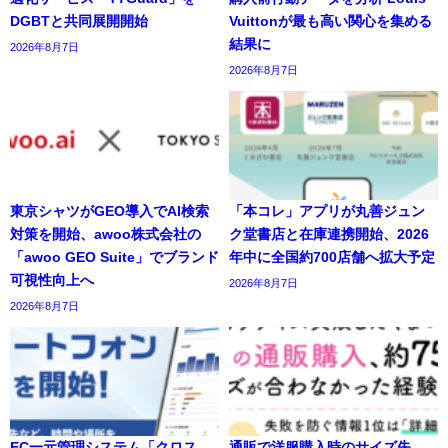
DGBTと共同展開開始
Vuittonが最も高い関心を集める
結果に
2026年8月7日
2026年8月7日
東京シャツがGEO導入でAI検索
「本コレ」アプリが丸善ジュン
対策を開始、awoo株式会社の
ク堂書店と在庫連携開始、2026
「awoo GEO Suite」でブランド
年中に全国約700店舗へ拡大予定
可視性向上へ
2026年8月7日
2026年8月7日
EC一元管理システム「クロス
通販で洋服購入時のサイズ失