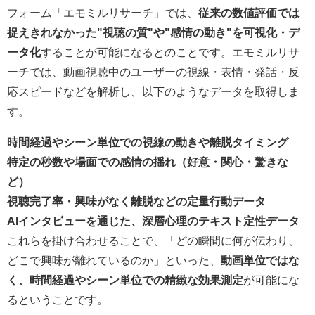
フォーム「エモミルリサーチ」では、
従来の数値評価では
捉えきれなかった"視聴の質"や"感情の動き"を可視化・デ
ータ化
することが可能になるとのことです。エモミルリサ
ーチでは、動画視聴中のユーザーの視線・表情・発話・反
応スピードなどを解析し、以下のようなデータを取得しま
す。
時間経過やシーン単位での視線の動きや離脱タイミング
特定の秒数や場面での感情の揺れ（好意・関心・驚きな
ど）
視聴完了率・興味がなく離脱などの定量行動データ
AIインタビューを通じた、深層心理のテキスト定性データ
これらを掛け合わせることで、「どの瞬間に何が伝わり、
どこで興味が離れているのか」といった、
動画単位ではな
く、時間経過やシーン単位での精緻な効果測定
が可能にな
るということです。