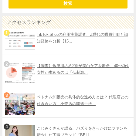
検索
アクセスランキング
TikTok Shopの利用実態調査、Z世代の購買行動と認
知経路を分析【15...
【調査】敏感肌の約2割が美白ケアを断念、40~50代
女性が求めるのは「低刺激...
ベトナム卸販売の具体的な進め方とは？ 代理店との
付き合い方、小売店の開拓手法...
こじみくさんが語る、バズりをきっかけにファンを
増やした下着ブランド『BELL...