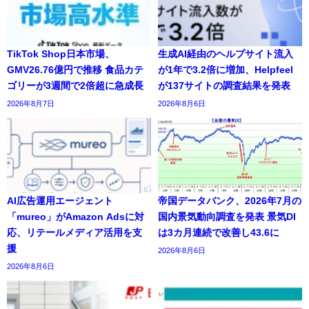
TikTok Shop日本市場、
生成AI経由のヘルプサイト流入
GMV26.76億円で推移 食品カテ
が1年で3.2倍に増加、Helpfeel
ゴリーが3週間で2倍超に急成長
が137サイトの調査結果を発表
2026年8月7日
2026年8月6日
AI広告運用エージェント
帝国データバンク、2026年7月の
「mureo」がAmazon Adsに対
国内景気動向調査を発表 景気DI
応、リテールメディア活用を支
は3カ月連続で改善し43.6に
援
2026年8月6日
2026年8月6日