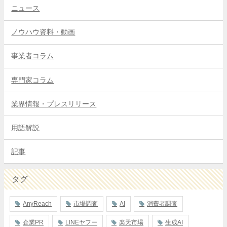
ニュース
ノウハウ資料・動画
事業者コラム
専門家コラム
業界情報・プレスリリース
用語解説
記事
タグ
AnyReach
市場調査
AI
消費者調査
企業PR
LINEヤフー
楽天市場
生成AI