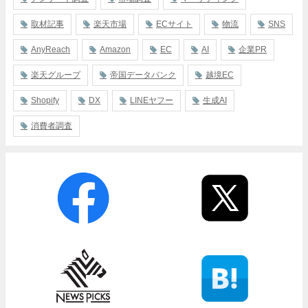
取材記事
楽天市場
ECサイト
物流
SNS
AnyReach
Amazon
EC
AI
企業PR
楽天グループ
帝国データバンク
越境EC
Shopify
DX
LINEヤフー
生成AI
消費者調査