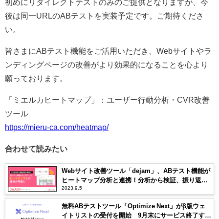
初めにリダイレクトテストのみのご提供となりますが、今
後は同一URLのABテストを実装予定です。ご期待くださ
い。
皆さまにABテスト機能をご活用いただき、Webサイトやラ
ンディングページの改善がより効果的になることを心より
願っております。
「ミエルカヒートマップ」：ユーザー行動分析・CVR改善
ツール
https://mieru-ca.com/heatmap/
合わせて読みたい
Webサイト改善ツール「dejam」、ABテスト機能が
ヒートマップ分析と連携！分析から検証、振り返り
2023.9.5
までのシームレスな操作性を実現
無料ABテストツール「Optimize Next」がβ版ウェ
イトリストの受付を開始 9月末にサービス終了する