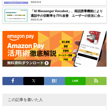
2023.8.9
「Google Optimize」の後継ツールを無償提供
「AI Messenger Voicebot」、発話誘導機能により
通話中の切断率を75%改善 ユーザーの状況に合わ
2023.6.26
せて発話を誘導する機能を用いたABテストを実施
LINE
この記事を書いた人