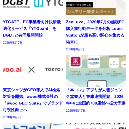
YTGATE、EC事業者向け決済最
ZenLuxe、2026年7月の越境EC
適化サービス「YTGuard」を
購入前行動データを分析 Louis
DGBTと共同展開開始
Vuittonが最も高い関心を集める
結果に
2026年8月7日
2026年8月7日
東京シャツがGEO導入でAI検索
「本コレ」アプリが丸善ジュン
対策を開始、awoo株式会社の
ク堂書店と在庫連携開始、2026
「awoo GEO Suite」でブランド
年中に全国約700店舗へ拡大予定
可視性向上へ
2026年8月7日
2026年8月7日