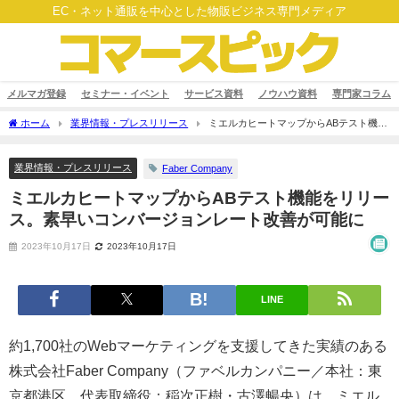
EC・ネット通販を中心とした物販ビジネス専門メディア
メルマガ登録
セミナー・イベント
サービス資料
ノウハウ資料
専門家コラム
ホーム
業界情報・プレスリリース
ミエルカヒートマップからABテスト機能
をリリース。素早いコンバージョンレート改善が可能に
業界情報・プレスリリース
Faber Company
ミエルカヒートマップからABテスト機能をリリー
ス。素早いコンバージョンレート改善が可能に
2023年10月17日
2023年10月17日
LINE
約1,700社のWebマーケティングを支援してきた実績のある
株式会社Faber Company（ファベルカンパニー／本社：東
京都港区、代表取締役：稲次正樹・古澤暢央）は、ミエル