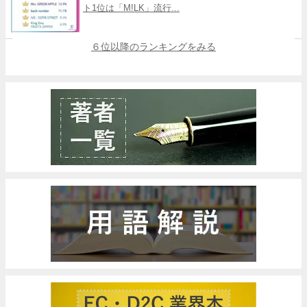
ト1位は「M!LK」流行...
６位以降のランキングをみる