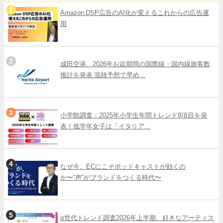
Amazon DSP広告のAI化が変えるこれからの広告運
用
成田空港、2026年お盆期間の国際線・国内線旅客数
推計を発表 混雑予想で早め...
小学館調査：2025年小学生年間トレンド8項目を発
表！低学年女子は「イタリア...
なぜ今、ECにこそポッドキャストが効くの
か〜“声”がブランドをつくる時代〜
α世代トレンド調査2026年上半期、好きなアーティス