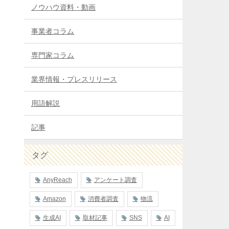
ノウハウ資料・動画
事業者コラム
専門家コラム
業界情報・プレスリリース
用語解説
記事
タグ
AnyReach
アンケート調査
Amazon
消費者調査
物流
生成AI
取材記事
SNS
AI