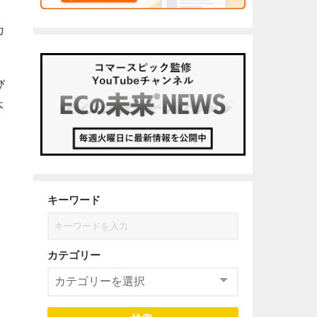
さ
カ
び
本
キーワード
カテゴリー