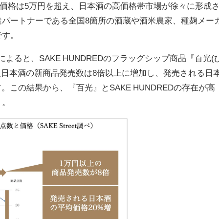
均購入価格は5万円を超え、日本酒の高価格帯市場が徐々に形成
造パートナーである全国8箇所の酒蔵や酒米農家、種麹メー
です。
査によると、SAKE HUNDREDのフラッグシップ商品『百光(
級日本酒の新商品発売数は8倍以上に増加し、発売される日
この結果から、『百光』とSAKE HUNDREDの存在が高
う。