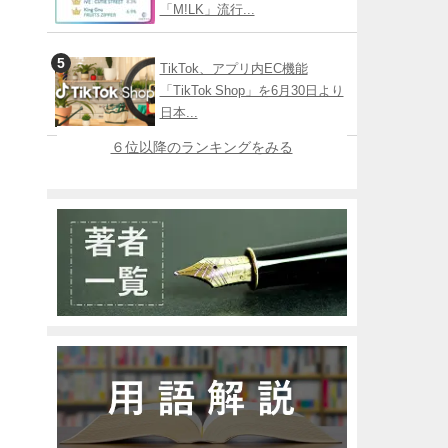
「M!LK」流行...
TikTok、アプリ内EC機能
「TikTok Shop」を6月30日より
日本...
６位以降のランキングをみる