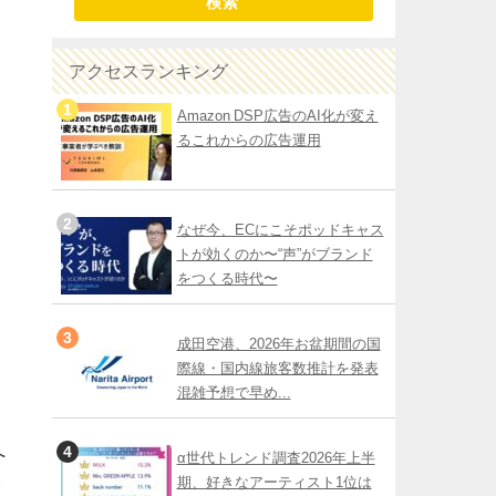
検索
アクセスランキング
Amazon DSP広告のAI化が変え
るこれからの広告運用
なぜ今、ECにこそポッドキャス
トが効くのか〜“声”がブランド
をつくる時代〜
成田空港、2026年お盆期間の国
際線・国内線旅客数推計を発表
混雑予想で早め...
へ
α世代トレンド調査2026年上半
台
期、好きなアーティスト1位は