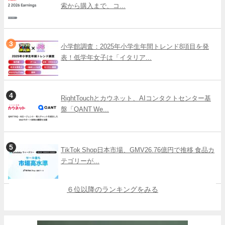
索から購入まで、コ...
小学館調査：2025年小学生年間トレンド8項目を発
表！低学年女子は「イタリア...
RightTouchとカウネット、AIコンタクトセンター基
盤「QANT We...
TikTok Shop日本市場、GMV26.76億円で推移 食品カ
テゴリーが...
６位以降のランキングをみる