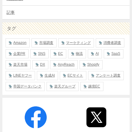
記事
タグ
Amazon
市場調査
マーケティング
消費者調査
企業PR
SNS
EC
物流
AI
SaaS
楽天市場
DX
AnyReach
Shopify
LINEヤフー
生成AI
ECサイト
アンケート調査
帝国データバンク
楽天グループ
越境EC