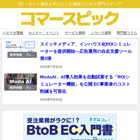
EC・ネット通販を中心とした物販ビジネス専門メディア
メルマガ登録
セミナー・イベント
サービス資料
ノウハウ資料
専門家コラム
スイッチメディア、インハウス化ROIシミュレ
ーターを提供開始―広告運用の自走支援ツール
業界情報・プレス
第3弾
リリース
2026年7月31日
ModaAI、AI導入効果を自動試算する「ROIシ
ミュレーター機能」を公開 EC事業者のコスト
業界情報・プレス
削減を可視化
リリース
2026年5月25日