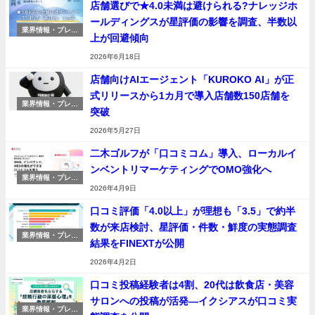
店舗選びで★4.0未満は避けられる?ナレッジホ
ールディングスが星評価の影響を調査、半数以
業界情報・プレス
上が回避傾向
リリース
2026年6月18日
店舗向けAIエージェント「KUROKO AI」が正
式リリースから1カ月で導入店舗数150店舗を
業界情報・プレス
突破
リリース
2026年5月27日
二木ゴルフが「口コミコム」導入、ローカルイ
ンベントリマーケティングでOMO強化へ
業界情報・プレス
リリース
2026年4月9日
口コミ評価「4.0以上」が理想も「3.5」で約半
数が来店検討、星評価・件数・鮮度の実態調査
業界情報・プレス
結果をFINEXTが公開
リリース
2026年4月2日
口コミ投稿経験者は4割、20代は飲食店・美容
サロンへの投稿が活発―イクシアスが口コミ実
業界情報・プレス