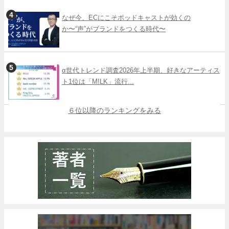
なぜ今、ECにこそポッドキャストが効くの
か〜“声”がブランドをつくる時代〜
α世代トレンド調査2026年上半期、好きなアーティス
ト1位は「M!LK」流行...
６位以降のランキングをみる