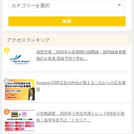
検索
アクセスランキング
成田空港、2026年お盆期間の国際線・国内線旅客数
推計を発表 混雑予想で早め...
Amazon DSP広告のAI化が変えるこれからの広告運
用
小学館調査：2025年小学生年間トレンド8項目を発
表！低学年女子は「イタリア...