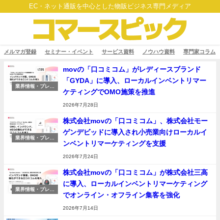
EC・ネット通販を中心とした物販ビジネス専門メディア
メルマガ登録
セミナー・イベント
サービス資料
ノウハウ資料
専門家コラム
movの「口コミコム」がレディースブランド
「GYDA」に導入、ローカルインベントリマー
業界情報・プレス
ケティングでOMO施策を推進
リリース
2026年7月28日
株式会社movの「口コミコム」、株式会社モー
ゲンデビッドに導入され小売業向けローカルイ
業界情報・プレス
ンベントリマーケティングを支援
リリース
2026年7月24日
株式会社movの「口コミコム」が株式会社三高
に導入、ローカルインベントリマーケティング
業界情報・プレス
でオンライン・オフライン集客を強化
リリース
2026年7月14日