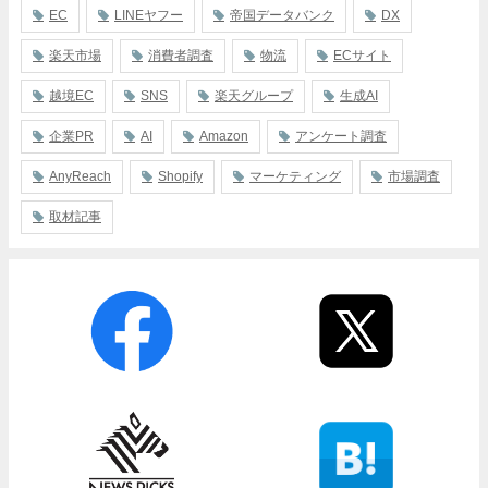
EC
LINEヤフー
帝国データバンク
DX
楽天市場
消費者調査
物流
ECサイト
越境EC
SNS
楽天グループ
生成AI
企業PR
AI
Amazon
アンケート調査
AnyReach
Shopify
マーケティング
市場調査
取材記事