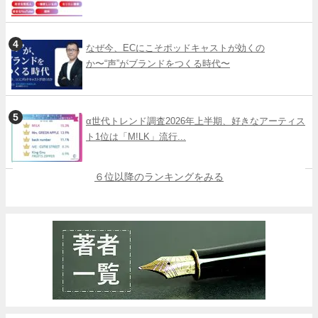
なぜ今、ECにこそポッドキャストが効くの
か〜“声”がブランドをつくる時代〜
α世代トレンド調査2026年上半期、好きなアーティス
ト1位は「M!LK」流行...
６位以降のランキングをみる