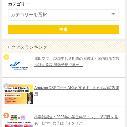
カテゴリー
検索
アクセスランキング
成田空港、2026年お盆期間の国際線・国内線旅客数
推計を発表 混雑予想で早め...
Amazon DSP広告のAI化が変えるこれからの広告運
用
小学館調査：2025年小学生年間トレンド8項目を発
表！低学年女子は「イタリア...