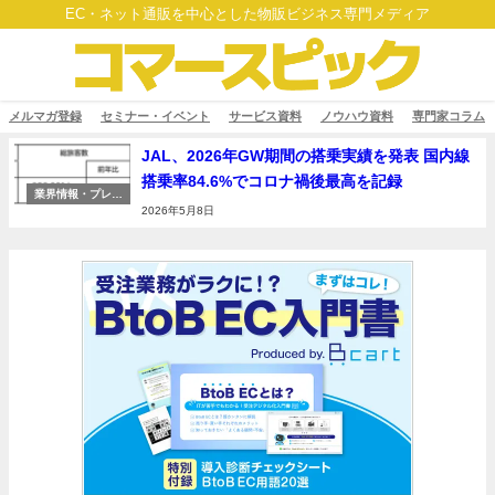
EC・ネット通販を中心とした物販ビジネス専門メディア
メルマガ登録
セミナー・イベント
サービス資料
ノウハウ資料
専門家コラム
JAL、2026年GW期間の搭乗実績を発表 国内線
搭乗率84.6%でコロナ禍後最高を記録
業界情報・プレス
リリース
2026年5月8日