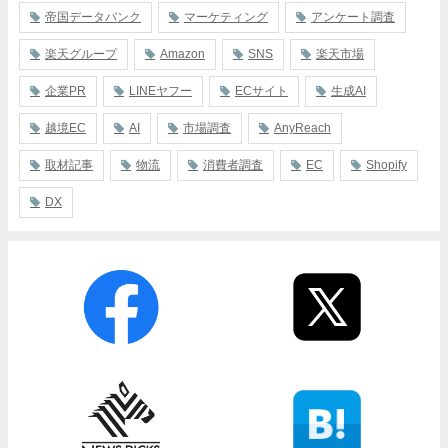
帝国データバンク
マーケティング
アンケート調査
楽天グループ
Amazon
SNS
楽天市場
企業PR
LINEヤフー
ECサイト
生成AI
越境EC
AI
市場調査
AnyReach
取材記事
物流
消費者調査
EC
Shopify
DX