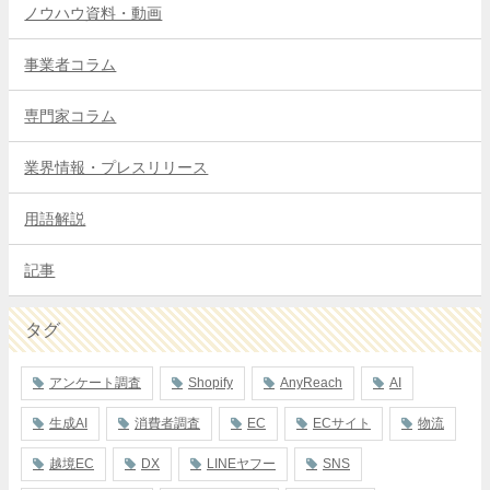
ノウハウ資料・動画
事業者コラム
専門家コラム
業界情報・プレスリリース
用語解説
記事
タグ
アンケート調査
Shopify
AnyReach
AI
生成AI
消費者調査
EC
ECサイト
物流
越境EC
DX
LINEヤフー
SNS