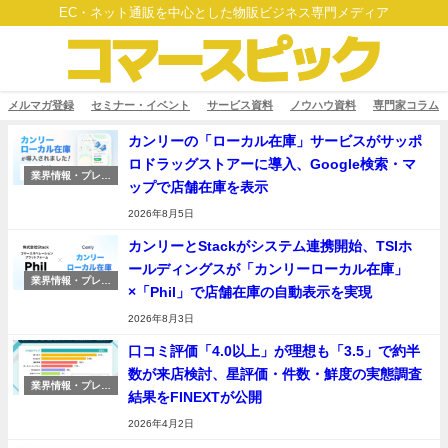
EC・ネット通販を中心とした物販ビジネス専門メディア
メルマガ登録
セミナー・イベント
サービス資料
ノウハウ資料
専門家コラム
カンリーの「ローカル在庫」サービスがサッポ
ロドラッグストアーに導入、Google検索・マ
業界情報・プレス
ップで店舗在庫を表示
リリース
2026年8月5日
カンリーとStackがシステム連携開始、TSIホ
ールディングスが「カンリーローカル在庫」
業界情報・プレス
×「Phil」で店舗在庫の自動表示を実現
リリース
2026年8月3日
口コミ評価「4.0以上」が理想も「3.5」で約半
数が来店検討、星評価・件数・鮮度の実態調査
業界情報・プレス
結果をFINEXTが公開
リリース
2026年4月2日