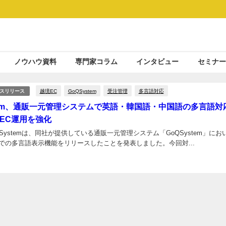
ノウハウ資料
専門家コラム
インタビュー
セミナー
越境EC
GoQSystem
受注管理
多言語対応
スリリース
stem、通販一元管理システムで英語・韓国語・中国語の多言語対
EC運用を強化
Systemは、同社が提供している通販一元管理システム「GoQSystem」にお
での多言語表示機能をリリースしたことを発表しました。今回対...