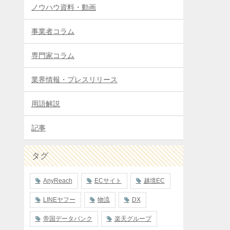
ノウハウ資料・動画
事業者コラム
専門家コラム
業界情報・プレスリリース
用語解説
記事
タグ
AnyReach
ECサイト
越境EC
LINEヤフー
物流
DX
帝国データバンク
楽天グループ