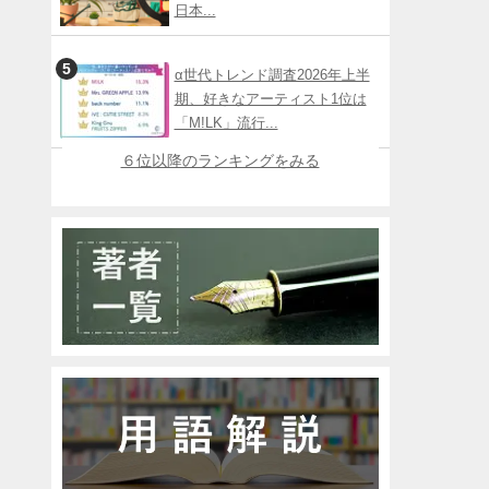
日本...
α世代トレンド調査2026年上半
期、好きなアーティスト1位は
「M!LK」流行...
６位以降のランキングをみる