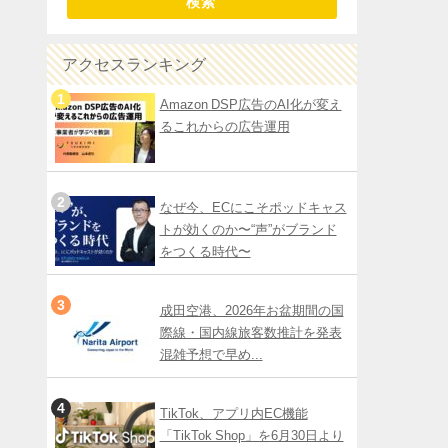
検索
アクセスランキング
Amazon DSP広告のAI化が変え
るこれからの広告運用
なぜ今、ECにこそポッドキャス
トが効くのか〜“声”がブランド
をつくる時代〜
成田空港、2026年お盆期間の国
際線・国内線旅客数推計を発表
混雑予想で早め...
TikTok、アプリ内EC機能
「TikTok Shop」を6月30日より