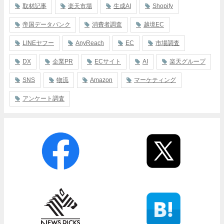
取材記事
楽天市場
生成AI
Shopify
帝国データバンク
消費者調査
越境EC
LINEヤフー
AnyReach
EC
市場調査
DX
企業PR
ECサイト
AI
楽天グループ
SNS
物流
Amazon
マーケティング
アンケート調査