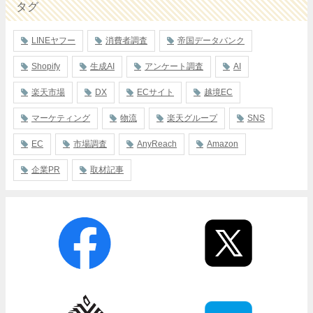
タグ
LINEヤフー
消費者調査
帝国データバンク
Shopify
生成AI
アンケート調査
AI
楽天市場
DX
ECサイト
越境EC
マーケティング
物流
楽天グループ
SNS
EC
市場調査
AnyReach
Amazon
企業PR
取材記事