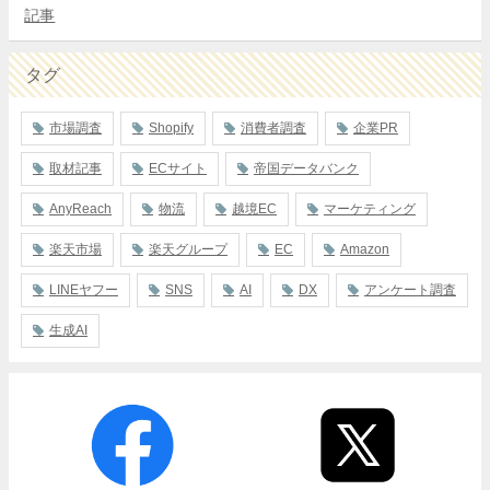
記事
タグ
市場調査
Shopify
消費者調査
企業PR
取材記事
ECサイト
帝国データバンク
AnyReach
物流
越境EC
マーケティング
楽天市場
楽天グループ
EC
Amazon
LINEヤフー
SNS
AI
DX
アンケート調査
生成AI