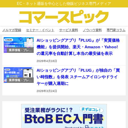
EC・ネット通販を中心とした物販ビジネス専門メディア
メルマガ登録
セミナー・イベント
サービス資料
ノウハウ資料
専門家コラム
AIショッピングアプリ『PLUG』が「実質価格
機能」を提供開始、楽天・Amazon・Yahoo!
業界情報・プレス
の還元率を自動計算し本当の最安値を表示
リリース
2026年4月16日
AIショッピングアプリ「PLUG」が独自の「買
い時指数」を発表 スチームアイロンやドライ
業界情報・プレス
ヤーが購入適期に
リリース
2026年3月24日