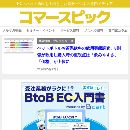
EC・ネット通販を中心とした物販ビジネス専門メディア
メルマガ登録
セミナー・イベント
サービス資料
ノウハウ資料
専門家コラム
業界情報・プレスリリース
ペットボトルお茶系飲料の飲用実態調査、8割
強が飲用し購入時の重視点は「飲みやすさ」
「価格」が上位に
2026年5月27日