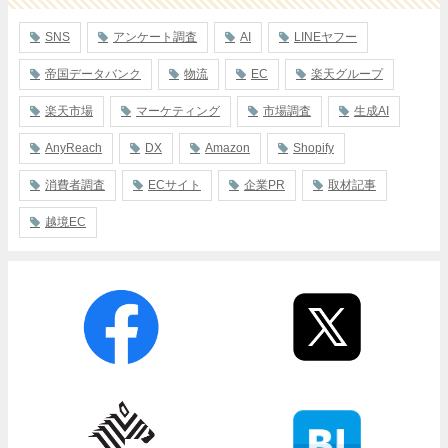
SNS
アンケート調査
AI
LINEヤフー
帝国データバンク
物流
EC
楽天グループ
楽天市場
マーケティング
市場調査
生成AI
AnyReach
DX
Amazon
Shopify
消費者調査
ECサイト
企業PR
取材記事
越境EC