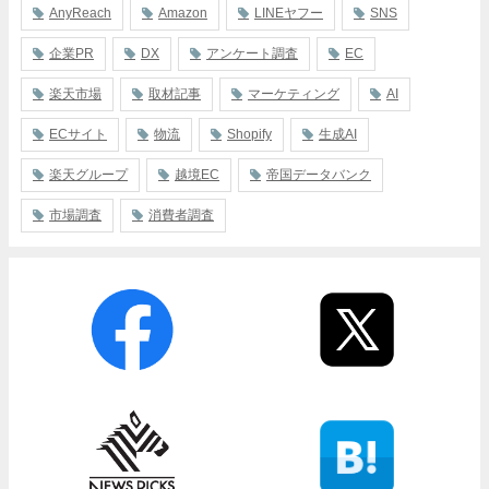
AnyReach
Amazon
LINEヤフー
SNS
企業PR
DX
アンケート調査
EC
楽天市場
取材記事
マーケティング
AI
ECサイト
物流
Shopify
生成AI
楽天グループ
越境EC
帝国データバンク
市場調査
消費者調査