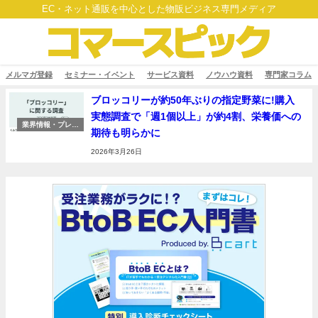
EC・ネット通販を中心とした物販ビジネス専門メディア
メルマガ登録
セミナー・イベント
サービス資料
ノウハウ資料
専門家コラム
ブロッコリーが約50年ぶりの指定野菜に!購入
実態調査で「週1個以上」が約4割、栄養価への
業界情報・プレス
期待も明らかに
リリース
2026年3月26日