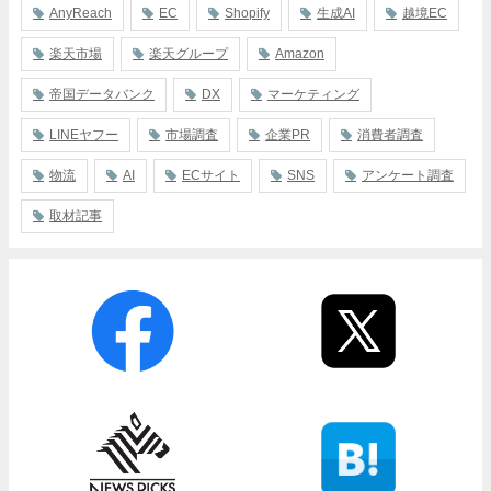
AnyReach
EC
Shopify
生成AI
越境EC
楽天市場
楽天グループ
Amazon
帝国データバンク
DX
マーケティング
LINEヤフー
市場調査
企業PR
消費者調査
物流
AI
ECサイト
SNS
アンケート調査
取材記事