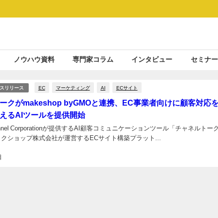
ノウハウ資料
専門家コラム
インタビュー
セミナー
EC
マーケティング
AI
ECサイト
スリリース
ークがmakeshop byGMOと連携、EC事業者向けに顧客対応
えるAIツールを提供開始
nnel Corporationが提供するAI顧客コミュニケーションツール「チャネルトー
イクショップ株式会社が運営するECサイト構築プラット...
日