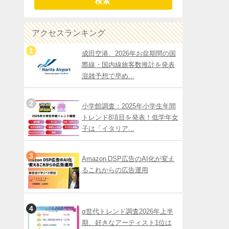
検索
アクセスランキング
成田空港、2026年お盆期間の国
際線・国内線旅客数推計を発表
混雑予想で早め...
小学館調査：2025年小学生年間
トレンド8項目を発表！低学年女
子は「イタリア...
Amazon DSP広告のAI化が変え
るこれからの広告運用
α世代トレンド調査2026年上半
期、好きなアーティスト1位は