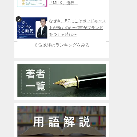
「M!LK」流行...
なぜ今、ECにこそポッドキャス
トが効くのか〜“声”がブランド
をつくる時代〜
６位以降のランキングをみる