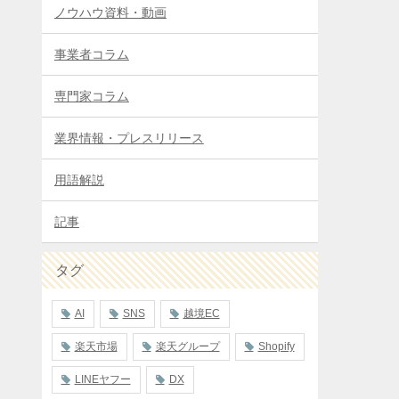
ノウハウ資料・動画
事業者コラム
専門家コラム
業界情報・プレスリリース
用語解説
記事
タグ
AI
SNS
越境EC
楽天市場
楽天グループ
Shopify
LINEヤフー
DX