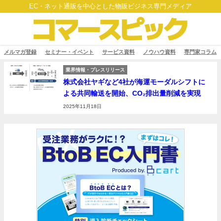
EC・ネット通販を中心とした物販ビジネス専門メディア
メルマガ登録
セミナー・イベント
サービス資料
ノウハウ資料
専門家コラム
業界情報・プレスリリース
株式会社ヤギなど4社が海運モーダルシフトに
よる共同輸送を開始、CO₂排出量削減を実現
2025年11月18日