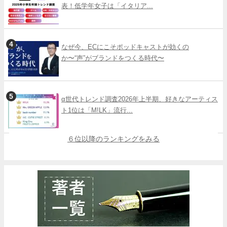
表！低学年女子は「イタリア...
なぜ今、ECにこそポッドキャストが効くの
か〜“声”がブランドをつくる時代〜
α世代トレンド調査2026年上半期、好きなアーティス
ト1位は「M!LK」流行...
６位以降のランキングをみる