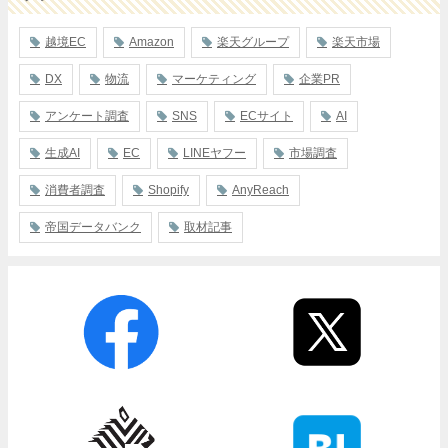
越境EC
Amazon
楽天グループ
楽天市場
DX
物流
マーケティング
企業PR
アンケート調査
SNS
ECサイト
AI
生成AI
EC
LINEヤフー
市場調査
消費者調査
Shopify
AnyReach
帝国データバンク
取材記事