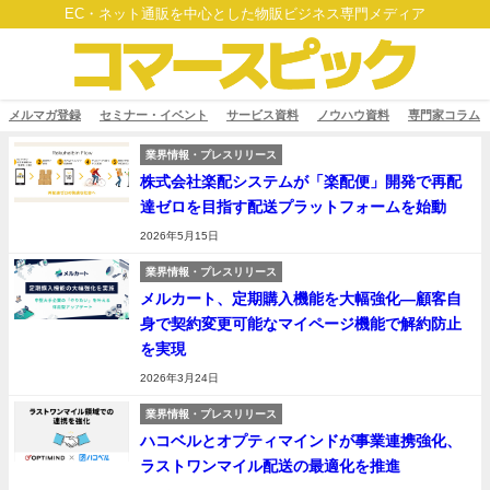
EC・ネット通販を中心とした物販ビジネス専門メディア
メルマガ登録
セミナー・イベント
サービス資料
ノウハウ資料
専門家コラム
業界情報・プレスリリース
株式会社楽配システムが「楽配便」開発で再配
達ゼロを目指す配送プラットフォームを始動
2026年5月15日
業界情報・プレスリリース
メルカート、定期購入機能を大幅強化—顧客自
身で契約変更可能なマイページ機能で解約防止
を実現
2026年3月24日
業界情報・プレスリリース
ハコベルとオプティマインドが事業連携強化、
ラストワンマイル配送の最適化を推進