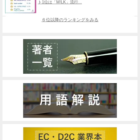
ト1位は「M!LK」流行...
６位以降のランキングをみる