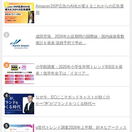
Amazon DSP広告のAI化が変えるこれからの広告運
用
成田空港、2026年お盆期間の国際線・国内線旅客数
推計を発表 混雑予想で早め...
小学館調査：2025年小学生年間トレンド8項目を発
表！低学年女子は「イタリア...
なぜ今、ECにこそポッドキャストが効くの
か〜“声”がブランドをつくる時代〜
α世代トレンド調査2026年上半期、好きなアーティス