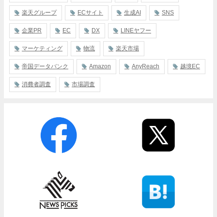
楽天グループ
ECサイト
生成AI
SNS
企業PR
EC
DX
LINEヤフー
マーケティング
物流
楽天市場
帝国データバンク
Amazon
AnyReach
越境EC
消費者調査
市場調査