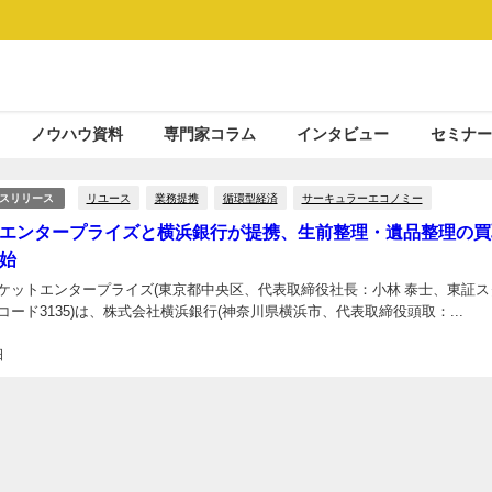
ノウハウ資料
専門家コラム
インタビュー
セミナー
リユース
業務提携
循環型経済
サーキュラーエコノミー
スリリース
エンタープライズと横浜銀行が提携、生前整理・遺品整理の買
始
ケットエンタープライズ(東京都中央区、代表取締役社長：小林 泰士、東証ス
ード3135)は、株式会社横浜銀行(神奈川県横浜市、代表取締役頭取：...
日