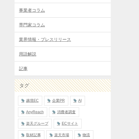
事業者コラム
専門家コラム
業界情報・プレスリリース
用語解説
記事
タグ
越境EC
企業PR
AI
AnyReach
消費者調査
楽天グループ
ECサイト
取材記事
楽天市場
物流