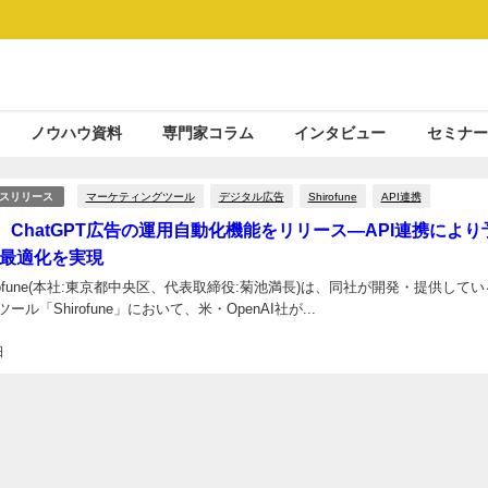
ノウハウ資料
専門家コラム
インタビュー
セミナー
マーケティングツール
デジタル広告
Shirofune
API連携
スリリース
une、ChatGPT広告の運用自動化機能をリリース―API連携により
最適化を実現
rofune(本社:東京都中央区、代表取締役:菊池満長)は、同社が開発・提供して
ル「Shirofune」において、米・OpenAI社が...
日