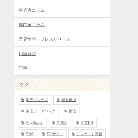
事業者コラム
専門家コラム
業界情報・プレスリリース
用語解説
記事
タグ
楽天グループ
楽天市場
帝国データバンク
物流
AnyReach
生成AI
企業PR
SNS
ECサイト
アンケート調査