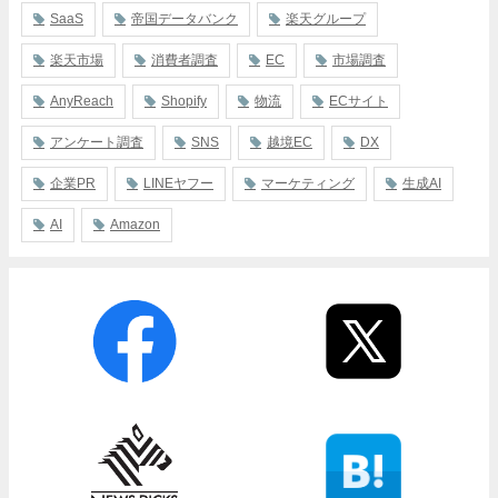
SaaS
帝国データバンク
楽天グループ
楽天市場
消費者調査
EC
市場調査
AnyReach
Shopify
物流
ECサイト
アンケート調査
SNS
越境EC
DX
企業PR
LINEヤフー
マーケティング
生成AI
AI
Amazon