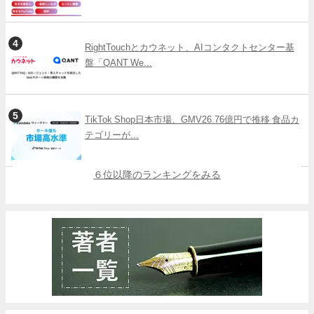
RightTouchとカウネット、AIコンタクトセンター基
盤「QANT We...
TikTok Shop日本市場、GMV26.76億円で推移 食品カ
テゴリーが...
６位以降のランキングをみる