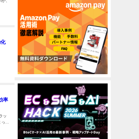
mが、
動化
効率
ラッ
...