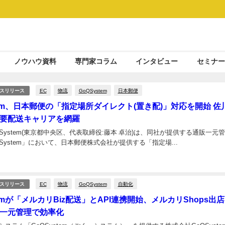
ノウハウ資料
専門家コラム
インタビュー
セミナー
EC
物流
GoQSystem
日本郵便
スリリース
stem、日本郵便の「指定場所ダイレクト(置き配)」対応を開始 佐
要配送キャリアを網羅
System(東京都中央区、代表取締役:藤本 卓治)は、同社が提供する通販一元
System」において、日本郵便株式会社が提供する「指定場...
EC
物流
GoQSystem
自動化
スリリース
temが「メルカリBiz配送」とAPI連携開始、メルカリShops出
一元管理で効率化