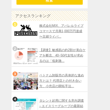
検索
アクセスランキング
株式会社MIX、アパレルライブ
コマースで月商1,000万円達成
〜主婦ライバ...
【調査】敏感肌の約2割が美白ケ
アを断念、40~50代女性が求め
るのは「低刺激...
ベトナム卸販売の具体的な進め
方とは？ 代理店との付き合い
方、小売店の開拓手法...
タレント起用に関する意向調査
– エイスリーグループの最新結