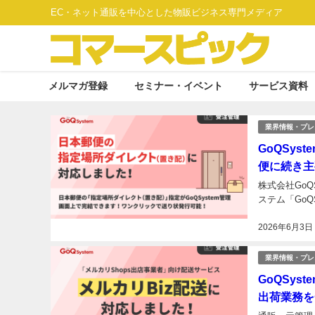
EC・ネット通販を中心とした物販ビジネス専門メディア
メルマガ登録
セミナー・イベント
サービス資料
業界情報・プレ
GoQSy
便に続き主
株式会社GoQ
ステム「GoQ
2026年6月3日
業界情報・プレ
GoQSys
出荷業務を