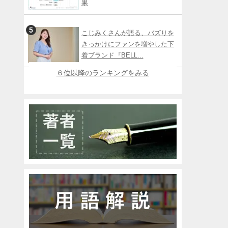
果
こじみくさんが語る、バズりを
きっかけにファンを増やした下
着ブランド『BELL...
６位以降のランキングをみる