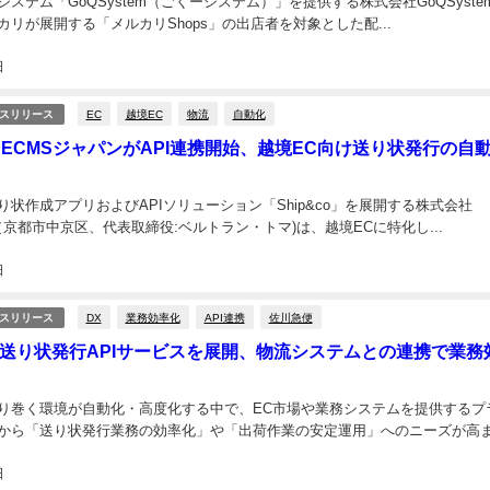
ステム「GoQSystem（ごくーシステム）」を提供する株式会社GoQSyste
リが展開する「メルカリShops」の出店者を対象とした配...
日
EC
越境EC
物流
自動化
スリリース
coとECMSジャパンがAPI連携開始、越境EC向け送り状発行の自
り状作成アプリおよびAPIソリューション「Ship&co」を展開する株式会社
D（京都市中京区、代表取締役:ベルトラン・トマ)は、越境ECに特化し...
日
DX
業務効率化
API連携
佐川急便
スリリース
送り状発行APIサービスを展開、物流システムとの連携で業務
り巻く環境が自動化・高度化する中で、EC市場や業務システムを提供するプ
から「送り状発行業務の効率化」や「出荷作業の安定運用」へのニーズが高まっ
日