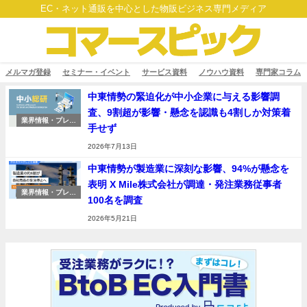
EC・ネット通販を中心とした物販ビジネス専門メディア
メルマガ登録
セミナー・イベント
サービス資料
ノウハウ資料
専門家コラム
中東情勢の緊迫化が中小企業に与える影響調
査、9割超が影響・懸念を認識も4割しか対策着
業界情報・プレス
手せず
リリース
2026年7月13日
中東情勢が製造業に深刻な影響、94%が懸念を
表明 X Mile株式会社が調達・発注業務従事者
業界情報・プレス
100名を調査
リリース
2026年5月21日