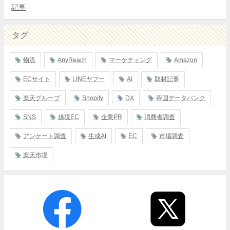
記事
タグ
物流
AnyReach
マーケティング
Amazon
ECサイト
LINEヤフー
AI
取材記事
楽天グループ
Shopify
DX
帝国データバンク
SNS
越境EC
企業PR
消費者調査
アンケート調査
生成AI
EC
市場調査
楽天市場