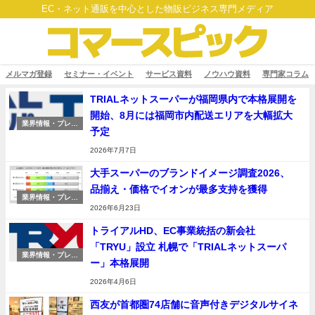
EC・ネット通販を中心とした物販ビジネス専門メディア
メルマガ登録
セミナー・イベント
サービス資料
ノウハウ資料
専門家コラム
TRIALネットスーパーが福岡県内で本格展開を
開始、8月には福岡市内配送エリアを大幅拡大
業界情報・プレス
予定
リリース
2026年7月7日
大手スーパーのブランドイメージ調査2026、
品揃え・価格でイオンが最多支持を獲得
業界情報・プレス
リリース
2026年6月23日
トライアルHD、EC事業統括の新会社
「TRYU」設立 札幌で「TRIALネットスーパ
業界情報・プレス
ー」本格展開
リリース
2026年4月6日
西友が首都圏74店舗に音声付きデジタルサイネ