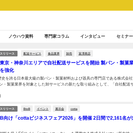
ノウハウ資料
専門家コラム
インタビュー
セミナー
配送サービス
食品業界
卸売
富澤商店
スリリース
東京・神奈川エリアで自社配送サービスを開始 製パン・製菓
を強化
の歴史を誇る日本最大級の製パン・製菓材料および器具の専門店である株式会社
ン・製菓業界を対象とした卸サービスの新たな取り組みとして、「自社配送サ.
日
BtoB
イベント
展示会
cotta
スリリース
BtoB向け「cottaビジネスフェア2026」を開催 2日間で2,161名