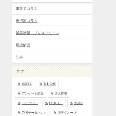
事業者コラム
専門家コラム
業界情報・プレスリリース
用語解説
記事
タグ
越境EC
取材記事
アンケート調査
楽天市場
LINEヤフー
ECサイト
生成AI
帝国データバンク
楽天グループ