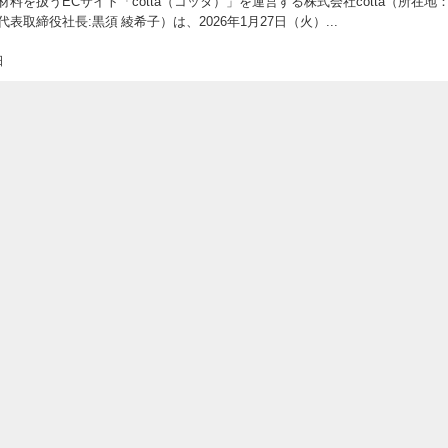
料を扱うECサイト「cotta（コッタ）」を運営する株式会社cotta（所在地
表取締役社長:黒須 綾希子）は、2026年1月27日（火）...
日