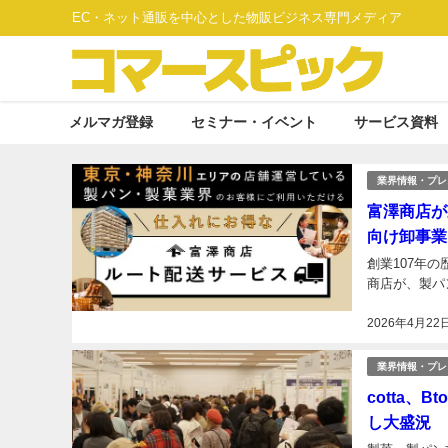
EC・ネット通販を中心とした物販ビジネス専門メディア
メルマガ登録
セミナー・イベント
サービス資料
業界情報・プレ
富澤商店が
向け卸事業
創業107年
商店が、製パ
2026年4月22
業界情報・プレ
cotta、
し大盛況