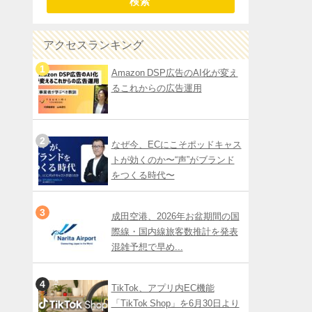
検索
アクセスランキング
Amazon DSP広告のAI化が変え
るこれからの広告運用
なぜ今、ECにこそポッドキャス
トが効くのか〜“声”がブランド
をつくる時代〜
成田空港、2026年お盆期間の国
際線・国内線旅客数推計を発表
混雑予想で早め...
TikTok、アプリ内EC機能
「TikTok Shop」を6月30日より