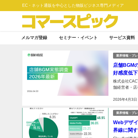
EC・ネット通販を中心とした物販ビジネス専門メディア
メルマガ登録
セミナー・イベント
サービス資料
業界情報・プレ
店舗BGM
好感度低下」
株式会社CAC
舗経営者・店長
2026年4月3日
業界情報・プレ
Webデザ
界線に関す