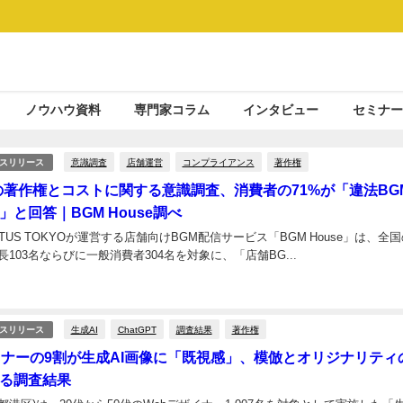
ノウハウ資料
専門家コラム
インタビュー
セミナー
意識調査
店舗運営
コンプライアンス
著作権
スリリース
の著作権とコストに関する意識調査、消費者の71%が「違法BG
と回答｜BGM House調べ
TUS TOKYOが運営する店舗向けBGM配信サービス「BGM House」は、全
103名ならびに一般消費者304名を対象に、「店舗BG...
生成AI
ChatGPT
調査結果
著作権
スリリース
イナーの9割が生成AI画像に「既視感」、模倣とオリジナリティ
る調査結果