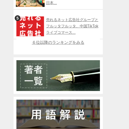
日本...
売れるネット広告社グループと
フルッタフルッタ、中国TikTok
ライブコマース...
６位以降のランキングをみる