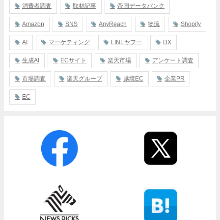
消費者調査
取材記事
帝国データバンク
Amazon
SNS
AnyReach
物流
Shopify
AI
マーケティング
LINEヤフー
DX
生成AI
ECサイト
楽天市場
アンケート調査
市場調査
楽天グループ
越境EC
企業PR
EC