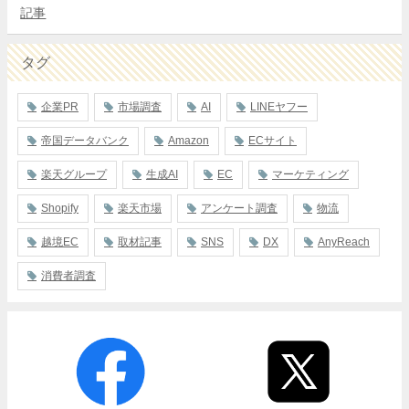
記事
タグ
企業PR
市場調査
AI
LINEヤフー
帝国データバンク
Amazon
ECサイト
楽天グループ
生成AI
EC
マーケティング
Shopify
楽天市場
アンケート調査
物流
越境EC
取材記事
SNS
DX
AnyReach
消費者調査