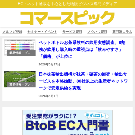
EC・ネット通販を中心とした物販ビジネス専門メディア
メルマガ登録
セミナー・イベント
サービス資料
ノウハウ資料
専門家コラム
ペットボトルお茶系飲料の飲用実態調査、8割
強が飲用し購入時の重視点は「飲みやすさ」
業界情報・プレス
「価格」が上位に
リリース
2026年5月27日
日本抹茶輸出機構が抹茶・碾茶の卸売・輸出サ
ービスを本格始動、80社以上の生産者ネットワ
業界情報・プレス
ークで安定供給を実現
リリース
2026年5月1日