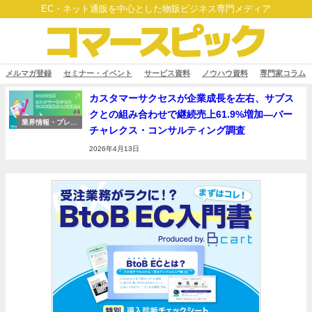
EC・ネット通販を中心とした物販ビジネス専門メディア
メルマガ登録
セミナー・イベント
サービス資料
ノウハウ資料
専門家コラム
カスタマーサクセスが企業成長を左右、サブス
クとの組み合わせで継続売上61.9%増加―バー
業界情報・プレス
チャレクス・コンサルティング調査
リリース
2026年4月13日