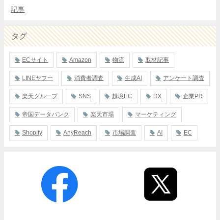
記事
タグ
ECサイト
Amazon
物流
取材記事
LINEヤフー
消費者調査
生成AI
アンケート調査
楽天グループ
SNS
越境EC
DX
企業PR
帝国データバンク
楽天市場
マーケティング
Shopify
AnyReach
市場調査
AI
EC