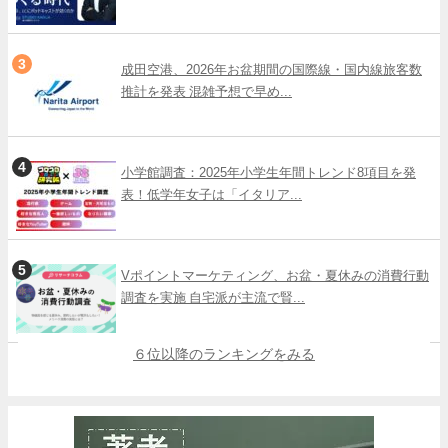
成田空港、2026年お盆期間の国際線・国内線旅客数
推計を発表 混雑予想で早め...
小学館調査：2025年小学生年間トレンド8項目を発
表！低学年女子は「イタリア...
Vポイントマーケティング、お盆・夏休みの消費行動
調査を実施 自宅派が主流で賢...
６位以降のランキングをみる