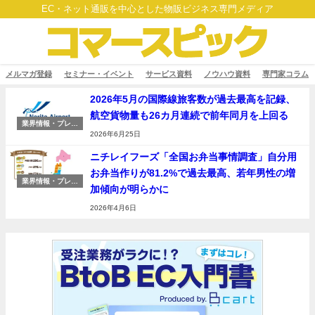
EC・ネット通販を中心とした物販ビジネス専門メディア
メルマガ登録
セミナー・イベント
サービス資料
ノウハウ資料
専門家コラム
2026年5月の国際線旅客数が過去最高を記録、
航空貨物量も26カ月連続で前年同月を上回る
業界情報・プレス
リリース
2026年6月25日
ニチレイフーズ「全国お弁当事情調査」自分用
お弁当作りが81.2%で過去最高、若年男性の増
業界情報・プレス
加傾向が明らかに
リリース
2026年4月6日